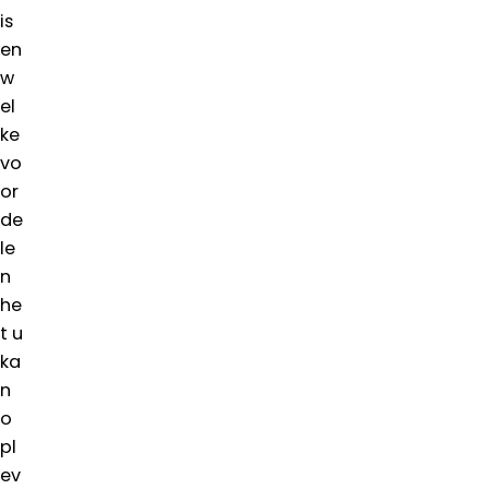
is
en
w
el
ke
vo
or
de
le
n
he
t u
ka
n
o
pl
ev