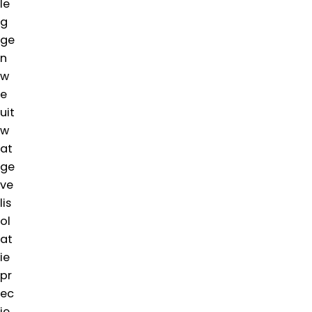
le
g
ge
n
w
e
uit
w
at
ge
ve
lis
ol
at
ie
pr
ec
ie