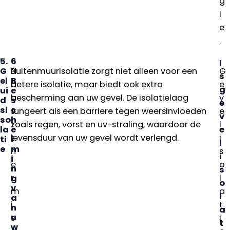
g
i
e
.
5.
6
I
G
.
N
Buitenmuurisolatie zorgt niet alleen voor een
G
s
el
B
a
betere isolatie, maar biedt ook extra
e
g
ui
e
a
bescherming aan uw gevel. De isolatielaag
v
d
s
e
si
c
s
fungeert als een barriere tegen weersinvloeden
e
v
so
h
t
zoals regen, vorst en uv-straling, waardoor de
l
la
e
e
t
levensduur van uw gevel wordt verlengd.
i
ti
r
l
e
m
h
s
i
i
e
o
n
s
r
l
g
o
v
m
a
l
a
i
t
n
a
u
s
i
t
w