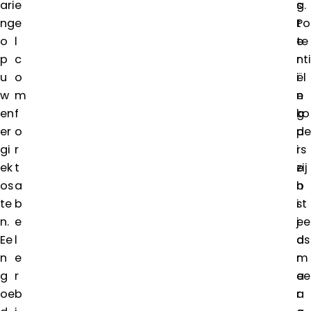
ari
e
s
g.
ng
e
t
Po
o
l
e
te
p
c
r
nti
u
o
i
ël
w
m
n
e
en
f
g
ko
er
o
d
pe
gi
r
i
rs
ek
t
e
zij
os
a
b
n
te
b
i
st
n.
e
j
ee
Ee
l
d
ds
n
e
r
m
g
r
a
ee
oe
b
a
r