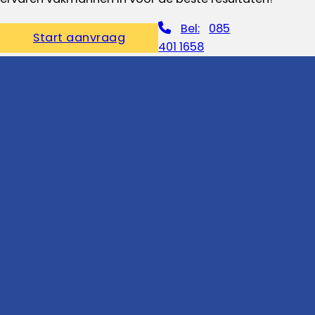
Bel:
085
Start aanvraag
401 1658