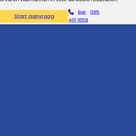
Bel:
085
Start aanvraag
401 1658